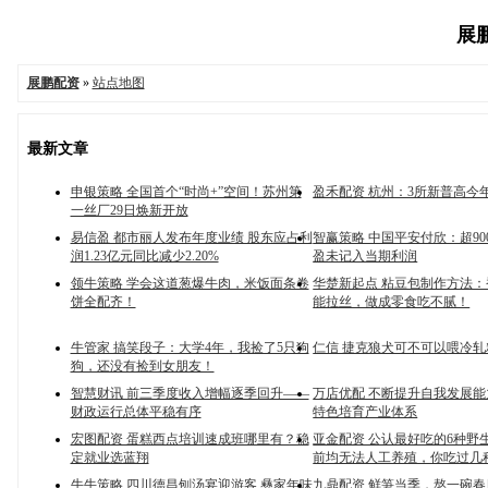
展鹏
展鹏配资
»
站点地图
最新文章
申银策略 全国首个“时尚+”空间！苏州第
盈禾配资 杭州：3所新普高今
一丝厂29日焕新开放
易信盈 都市丽人发布年度业绩 股东应占利
智赢策略 中国平安付欣：超90
润1.23亿元同比减少2.20%
盈未记入当期利润
领牛策略 学会这道葱爆牛肉，米饭面条卷
华楚新起点 粘豆包制作方法
饼全配齐！
能拉丝，做成零食吃不腻！
牛管家 搞笑段子：大学4年，我捡了5只狗
仁信 捷克狼犬可不可以喂冷轧
狗，还没有捡到女朋友！
智慧财讯 前三季度收入增幅逐季回升——
万店优配 不断提升自我发展能
财政运行总体平稳有序
特色培育产业体系
宏图配资 蛋糕西点培训速成班哪里有？稳
亚金配资 公认最好吃的6种野
定就业选蓝翔
前均无法人工养殖，你吃过几
牛牛策略 四川德昌刨汤宴迎游客 彝家年味
九鼎配资 鲜笋当季，熬一碗