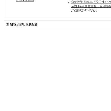
红色文化展演
合优投资 阳光电源股价涨5.5
金旗下4只基金重仓，合计持有6
浮盈赚取347.44万元
查看网站首页:
展鹏配资