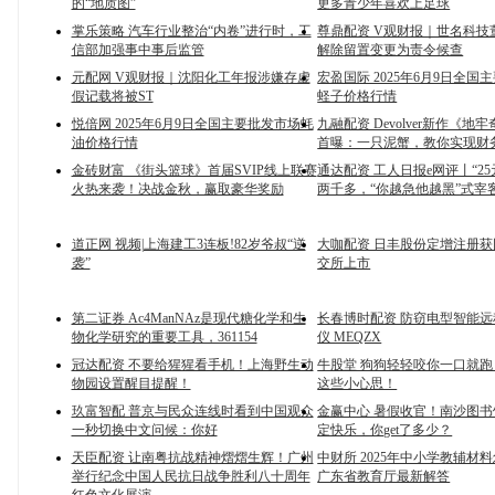
的“地质图”
更多青少年喜欢上足球
掌乐策略 汽车行业整治“内卷”进行时，工
尊鼎配资 V观财报｜世名科技
信部加强事中事后监管
解除留置变更为责令候查
元配网 V观财报｜沈阳化工年报涉嫌存虚
宏盈国际 2025年6月9日全国
假记载将被ST
蛏子价格行情
悦倍网 2025年6月9日全国主要批发市场蚝
九融配资 Devolver新作《地
油价格行情
首曝：一只泥蟹，教你实现财
金砖财富 《街头篮球》首届SVIP线上联赛
通达配资 工人日报e网评丨“2
火热来袭！决战金秋，赢取豪华奖励
两千多，“你越急他越黑”式宰
道正网 视频|上海建工3连板!82岁爷叔“逆
大咖配资 日丰股份定增注册获
袭”
交所上市
第二证券 Ac4ManNAz是现代糖化学和生
长春博时配资 防窃电型智能
物化学研究的重要工具，361154
仪 MEQZX
冠达配资 不要给猩猩看手机！上海野生动
牛股堂 狗狗轻轻咬你一口就
物园设置醒目提醒！
这些小心思！
玖富智配 普京与民众连线时看到中国观众
金赢中心 暑假收官！南沙图
一秒切换中文问候：你好
定快乐，你get了多少？
天臣配资 让南粤抗战精神熠熠生辉！广州
中财所 2025年中小学教辅材
举行纪念中国人民抗日战争胜利八十周年
广东省教育厅最新解答