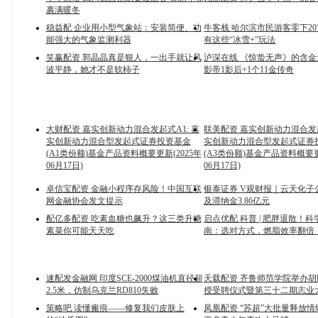
裹满暖冬
稳益配 企业用小型气象站：安装简便、功
牛客栈 哈尔滨市民游客零下2
能强大的气象监测利器
有这些“冰雪+”玩法
笑赢配资 郭晶晶真是狠人，一出手就让风
泸深在线 《惊蛰无声》的含金量
波平静，她才不是软柿子
影帝1影后+1个11金传奇
大财配资 嘉实创新动力混合发起式A1: 嘉
联美配资 嘉实创新动力混合发起
实创新动力混合型发起式证券投资基金
实创新动力混合型发起式证券
(A1类份额)基金产品资料概要更新(2025年
(A3类份额)基金产品资料概要更
06月17日)
06月17日)
卓信宝配资 金融小程序存风险！中国互联
银泰证券 V观财报｜云天化子
网金融协会发文提示
及滞纳金3.86亿元
配亿多配资 吃素血糖也飙升？这三类升糖
启点优配 科普 | 肥胖退散！
素菜你可能天天吃
南：选对方式，燃脂效率翻倍
速配发金融网 印度SCE-2000煤油机直径超
天载配资 齐鲁师范学院举办
2.5米，仿制乌克兰RD810失败
授受聘仪式暨第三十二期志业
策略吧 读懂瘢痕——修复我们皮肤上
凤凰配资 “苏超”大批量释放